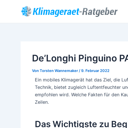
Zum
Post
Inhalt
navigation
springen
De’Longhi Pinguino P
Von
Torsten Wannemaker
/
9. Februar 2022
Ein mobiles Klimagerät hat das Ziel, die L
Technik, bietet zugleich Luftentfeuchter u
empfohlen wird. Welche Fakten für den Ka
Zeilen.
Das Wichtigste zu Begi