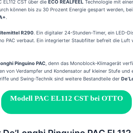
C EL112 CST über die
ECO REALFEEL
Technologie mit eine
durch können bis zu 30 Prozent Energie gespart werden, be
 A+
.
temittel R290
. Ein digitaler 24-Stunden-Timer, ein LED-D
o PAC verbaut. Ein integrierter Staubfilter befreit die Luft
onghi Pinguino PAC
, denn das Monoblock-Klimagerät verf
toren von Verdampfer und Kondensator auf kleiner Stufe und
griffe und Swing-Technik sind weitere Bestandteile der
De’L
Modell PAC EL112 CST bei OTTO
r De’Longhi Pinguino PAC EL11