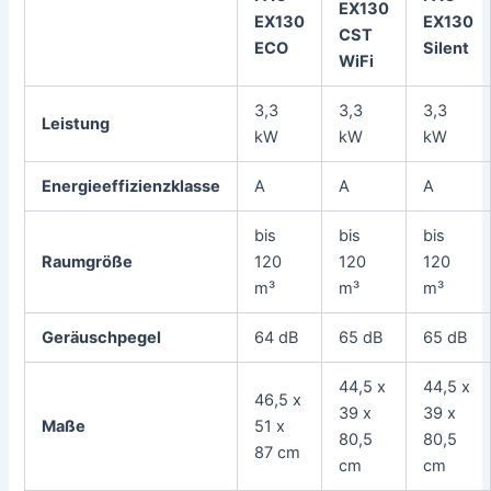
EX130
EX130
EX130
CST
ECO
Silent
WiFi
3,3
3,3
3,3
Leistung
kW
kW
kW
Energieeffizienzklasse
A
A
A
bis
bis
bis
Raumgröße
120
120
120
m³
m³
m³
Geräuschpegel
64 dB
65 dB
65 dB
44,5 x
44,5 x
46,5 x
39 x
39 x
Maße
51 x
80,5
80,5
87 cm
cm
cm