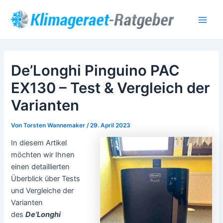
Zum
Post
Main
Inhalt
navigation
Men
springen
De’Longhi Pinguino PAC
EX130 – Test & Vergleich der
Varianten
Von
Torsten Wannemaker
/
29. April 2023
In diesem Artikel
möchten wir Ihnen
einen detaillierten
Überblick über Tests
und Vergleiche der
Varianten
des
De’Longhi