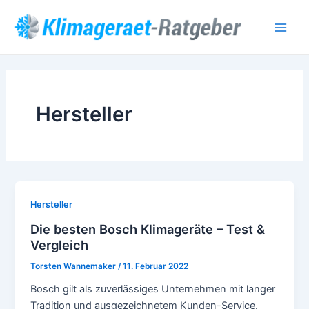
Zum
Post
Main
Inhalt
pagination
Men
springen
Hersteller
Hersteller
Die besten Bosch Klimageräte – Test &
Vergleich
Torsten Wannemaker
/
11. Februar 2022
Bosch gilt als zuverlässiges Unternehmen mit langer
Tradition und ausgezeichnetem Kunden-Service.