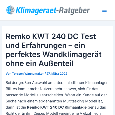
Zum
Post
Main
Inhalt
navigation
Men
springen
Remko KWT 240 DC Test
und Erfahrungen – ein
perfektes Wandklimagerät
ohne ein Außenteil
Von
Torsten Wannemaker
/
27. März 2022
Bei der großen Auswahl an unterschiedlichen Klimaanlagen
fällt es immer mehr Nutzern sehr schwer, sich für das
passende Modell zu entscheiden. Wenn ein Kunde auf der
Suche nach einem sogenannten Multitasking Modell ist,
dann ist die
Remko KWT 240 DC Klimaanlage
genau das
Richtige für ihn. Dieses Modell vereint eine Vielzahl von