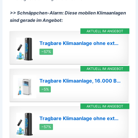
>> Schnäppchen-Alarm: Diese mobilen Klimaanlagen
sind gerade im Angebot:
AKTUELL IM ANGEBOT
Tragbare Klimaanlage ohne externe Belüftung, mattschwarz
−57%
AKTUELL IM ANGEBOT
Tragbare Klimaanlage, 16.000 BTU für große Räume bis zu 750 m², 5-in-1 Smart AC-Gerät mit WiFi/Fernbedienung, schnelle Kühlung, Luftentfeuchter…
−5%
AKTUELL IM ANGEBOT
Tragbare Klimaanlage ohne externe Belüftung, mattschwarz
−57%